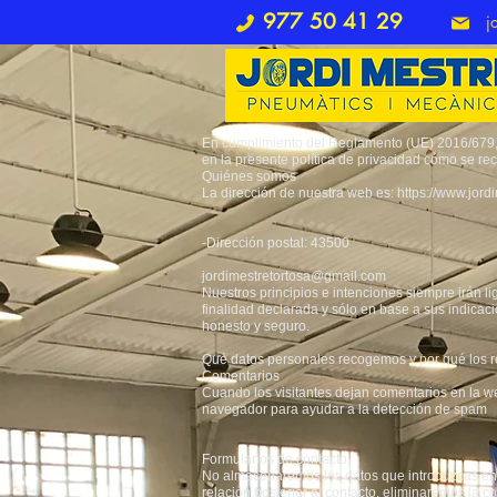
977 50 41 29
j
En cumplimiento del Reglamento (UE) 2016/679, de
en la presente política de privacidad cómo se rec
Quiénes somos
La dirección de nuestra web es:
https://www.jor
-Dirección postal: 43500
jordimestretortosa@gmail.com
Nuestros principios e intenciones siempre irán li
finalidad declarada y sólo en base a sus indicac
honesto y seguro.
Qué datos personales recogemos y por qué los
Comentarios
Cuando los visitantes dejan comentarios en la w
navegador para ayudar a la detección de spam
Formularios de contacto
No almacenaremos los datos que introduzcas en u
relación posterior al contacto, eliminaremos la 