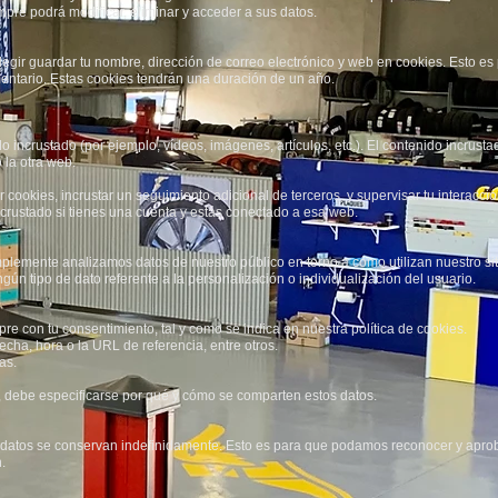
empre podrá modificar, eliminar y acceder a sus datos.
legir guardar tu nombre, dirección de correo electrónico y web en cookies. Esto e
mentario. Estas cookies tendrán una duración de un año.
ido incrustado (por ejemplo, vídeos, imágenes, artículos, etc.). El contenido incru
 la otra web.
r cookies, incrustar un seguimiento adicional de terceros, y supervisar tu interacci
ncrustado si tienes una cuenta y estás conectado a esa web.
mplemente analizamos datos de nuestro público en torno a cómo utilizan nuestro si
n tipo de dato referente a la personalización o individualización del usuario.
re con tu consentimiento, tal y como se indica en nuestra política de cookies.
echa, hora o la URL de referencia, entre otros.
as.
, debe especificarse por qué y cómo se comparten estos datos.
tadatos se conservan indefinidamente. Esto es para que podamos reconocer y apr
.