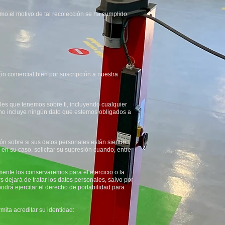
o el motivo de tal recolección se ha cumplido.
ón comercial bien por suscripción a nuestra
ales que tenemos sobre ti, incluyendo cualquier
 no incluye ningún dato que estemos obligados a
ión sobre si sus datos personales están siendo
, en su caso, solicitar su supresión cuando, entre
mente los conservaremos para el ejercicio o la
 dejará de tratar los datos personales, salvo por
odrá ejercitar el derecho de portabilidad para
ita acreditar su identidad: