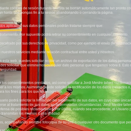
ante cookies de sesión durante tu visita se borran automáticamente tan pronto com
án hasta que pongas fin a tu sesión abandonando o cerrando la página.
tos aplicable, sus datos personales podrán tratarse siempre que:
 tratamiento. Por supuesto podrá retirar su consentimiento en cualquier momento.
enoscabado por sus derechos de privacidad, como por ejemplo el envío de informaci
 nuestros servicios mediante relación contractual entre usted y nosotros.
 esta web, puedes solicitar recibir un archivo de exportación de los datos person
es solicitar que eliminemos cualquier dato personal que tengamos sobre ti. Esto
 seguridad.
los consentimientos prestados, así como solicitar a Jordi Mestre tallers confirmac
er a los mismos. Asimismo, puede solicitar la rectificación de los datos inexactos o
ra los fines para los que se recogieron.
ario podrá solicitar la limitación del tratamiento de sus datos, en cuyo caso única
 al tratamiento de sus datos en determinadas circunstancias. Jordi Mestre tallers
 defensa de posibles reclamaciones. Por último, cuando sea procedente, el Usuario p
e transmitan los mismos a otra entidad.
nales, acompañando siempre fotocopia de su DNI o cualquier otro documento que perm