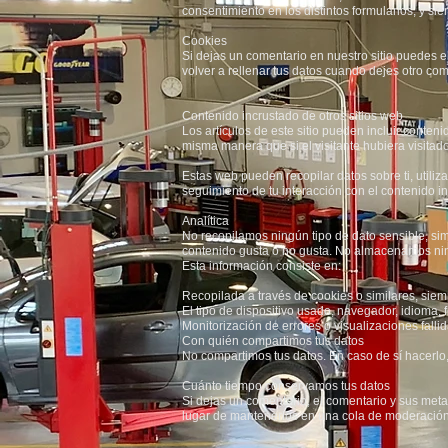
consentimiento en los distintos formularios, y si
Cookies
Si dejas un comentario en nuestro sitio puedes e
volver a rellenar tus datos cuando dejes otro co
Contenido incrustado de otros sitios web
Los artículos de este sitio pueden incluir conten
misma manera que si el visitante hubiera visitado
Estas web pueden recopilar datos sobre ti, utiliza
seguimiento de tu interacción con el contenido i
Analítica
No recopilamos ningún tipo de dato sensible, si
contenido gusta o no gusta. No almacenamos ningú
Esta información consiste en:
Recopilada a través de cookies o similares, siemp
El tipo de dispositivo usado, navegador, idioma, f
Monitorización de errores o visualizaciones fallid
Con quién compartimos tus datos
No compartimos tus datos. En caso de sí hacerlo
Cuánto tiempo conservamos tus datos
Si dejas un comentario, el comentario y sus me
lugar de mantenerlos en una cola de moderación