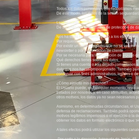
Todos los datos personales que recopilamos medi
De este modo, los datos de la sesión se guardar
Legitimación
De acuerdo con la normativa de protección de da
Nos ha dado su consentimiento a los efectos del
Por requerimiento legal.
Por existir un interés legítimo que no se vea m
newsletter o por su condición de cliente.
Por se necesaria para la prestación de alguno de
Qué derechos tienes sobre tus datos
Si tienes una cuenta o has dejado comentarios en
dato que nos hayas proporcionado. También pued
conservar con fines administrativos, legales o de
¿Cómo ejercito mis derechos?
El Usuario puede, en cualquier momento, revocar 
tratados por nosotros y, en caso afirmativo, acced
otros motivos, los datos ya no sean necesarios pa
Asimismo, en determinadas circunstancias, el Usu
defensa de reclamaciones. También podrá oponerse
motivos legítimos imperiosos o el ejercicio o la
obtener los datos en formato electrónico o que s
A tales efectos podrá utilizar los siguientes ca