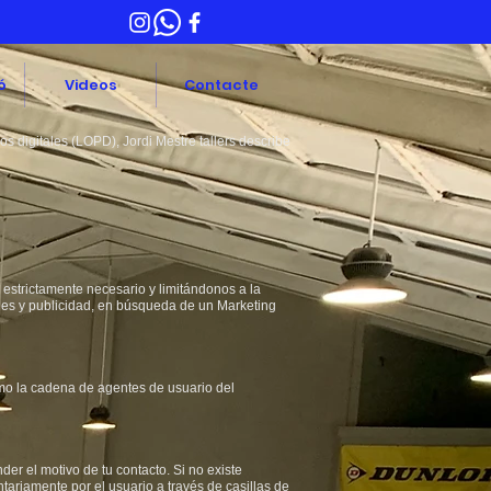
ó
Videos
Contacte
 digitales (LOPD), Jordi Mestre tallers describe
o estrictamente necesario y limitándonos a la
kies y publicidad, en búsqueda de un Marketing
omo la cadena de agentes de usuario del
r el motivo de tu contacto. Si no existe
tariamente por el usuario a través de casillas de