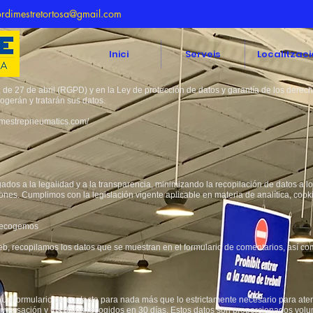
ordimestretortosa@gmail.com
Inici
Serveis
Localitzaci
 27 de abril (RGPD) y en la Ley de protección de datos y garantía de los derechos
ogerán y tratarán sus datos.
dimestrepneumatics.com/
gados a la legalidad y a la transparencia, minimizando la recopilación de datos a l
iones. Cumplimos con la legislación vigente aplicable en materia de analítica, coo
 recogemos
eb, recopilamos los datos que se muestran en el formulario de comentarios, así c
n formulario de contacto para nada más que lo estrictamente necesario para atende
conversación y los datos recogidos en 30 días. Estos datos son proporcionados volun